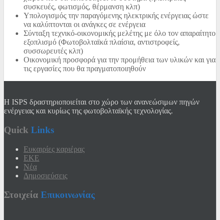
συσκευές, φωτισμός, θέρμανση κλπ)
Υπολογισμός την παραγόμενης ηλεκτρικής ενέργειας ώστε
να καλύπτονται οι ανάγκες σε ενέργεια
Σύνταξη τεχνικό-οικονομικής μελέτης με όλο τον απαραίτητο
εξοπλισμό (Φωτοβολταϊκά πλαίσια, αντιστροφείς,
συσσωρευτές κλπ)
Οικονομική προσφορά για την προμήθεια των υλικών και για
τις εργασίες που θα πραγματοποιηθούν
Η ISPS δραστηριοποιείται στο χώρο των ανανεώσιμων πηγών
ενέργειας και κυρίως της φωτοβολταϊκής τεχνολογίας.
Quick
Links
Ευκαιρίες καριέρας
EKE
Νέα
Δημοσιεύσεις
Στοιχεία
Επικοινωνίας