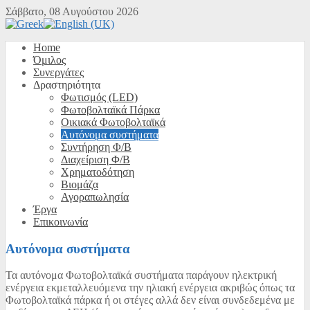
Σάββατο, 08 Αυγούστου 2026
Home
Όμιλος
Συνεργάτες
Δραστηριότητα
Φωτισμός (LED)
Φωτοβολταϊκά Πάρκα
Οικιακά Φωτοβολταϊκά
Αυτόνομα συστήματα
Συντήρηση Φ/Β
Διαχείριση Φ/Β
Χρηματοδότηση
Βιομάζα
Αγοραπωλησία
Έργα
Επικοινωνία
Αυτόνομα συστήματα
Τα αυτόνομα Φωτοβολταϊκά συστήματα παράγουν ηλεκτρική
ενέργεια εκμεταλλευόμενα την ηλιακή ενέργεια ακριβώς όπως τα
Φωτοβολταϊκά πάρκα ή οι στέγες αλλά δεν είναι συνδεδεμένα με