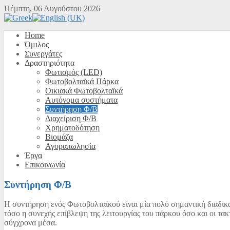
Πέμπτη, 06 Αυγούστου 2026
Home
Όμιλος
Συνεργάτες
Δραστηριότητα
Φωτισμός (LED)
Φωτοβολταϊκά Πάρκα
Οικιακά Φωτοβολταϊκά
Αυτόνομα συστήματα
Συντήρηση Φ/Β
Διαχείριση Φ/Β
Χρηματοδότηση
Βιομάζα
Αγοραπωλησία
Έργα
Επικοινωνία
Συντήρηση Φ/Β
Η συντήρηση ενός Φωτοβολταϊκού είναι μία πολύ σημαντική διαδικα
τόσο η συνεχής επίβλεψη της λειτουργίας του πάρκου όσο και οι τα
σύγχρονα μέσα.