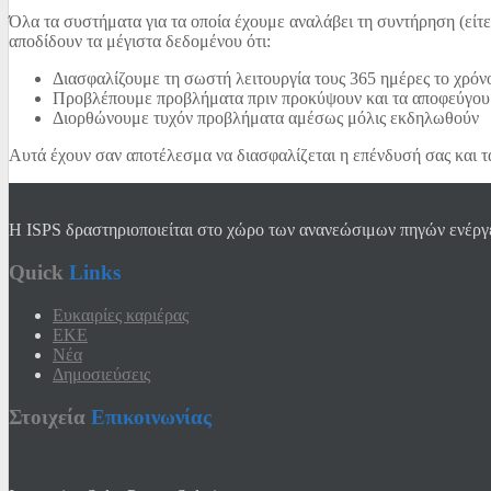
Όλα τα συστήματα για τα οποία έχουμε αναλάβει τη συντήρηση (είτε
αποδίδουν τα μέγιστα δεδομένου ότι:
Διασφαλίζουμε τη σωστή λειτουργία τους 365 ημέρες το χρόν
Προβλέπουμε προβλήματα πριν προκύψουν και τα αποφεύγο
Διορθώνουμε τυχόν προβλήματα αμέσως μόλις εκδηλωθούν
Αυτά έχουν σαν αποτέλεσμα να διασφαλίζεται η επένδυσή σας και τ
Η ISPS δραστηριοποιείται στο χώρο των ανανεώσιμων πηγών ενέργει
Quick
Links
Ευκαιρίες καριέρας
EKE
Νέα
Δημοσιεύσεις
Στοιχεία
Επικοινωνίας