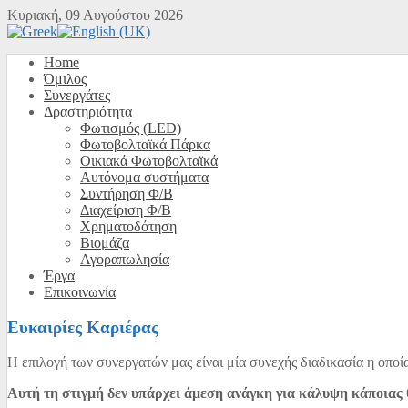
Κυριακή, 09 Αυγούστου 2026
Home
Όμιλος
Συνεργάτες
Δραστηριότητα
Φωτισμός (LED)
Φωτοβολταϊκά Πάρκα
Οικιακά Φωτοβολταϊκά
Αυτόνομα συστήματα
Συντήρηση Φ/Β
Διαχείριση Φ/Β
Χρηματοδότηση
Βιομάζα
Αγοραπωλησία
Έργα
Επικοινωνία
Ευκαιρίες Καριέρας
Η επιλογή των συνεργατών μας είναι μία συνεχής διαδικασία η οποί
Αυτή τη στιγμή δεν υπάρχει άμεση ανάγκη για κάλυψη κάποιας 