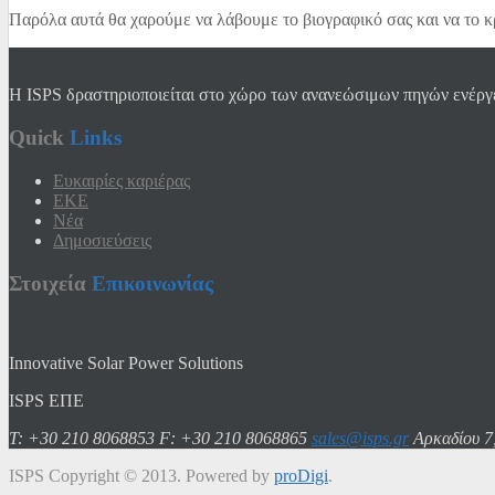
Παρόλα αυτά θα χαρούμε να λάβουμε το βιογραφικό σας και να το 
Η ISPS δραστηριοποιείται στο χώρο των ανανεώσιμων πηγών ενέργει
Quick
Links
Ευκαιρίες καριέρας
EKE
Νέα
Δημοσιεύσεις
Στοιχεία
Επικοινωνίας
Innovative Solar Power Solutions
ISPS ΕΠΕ
T: +30 210 8068853
F: +30 210 8068865
sales@isps.gr
Αρκαδίου 7
ISPS Copyright © 2013. Powered by
proDigi
.